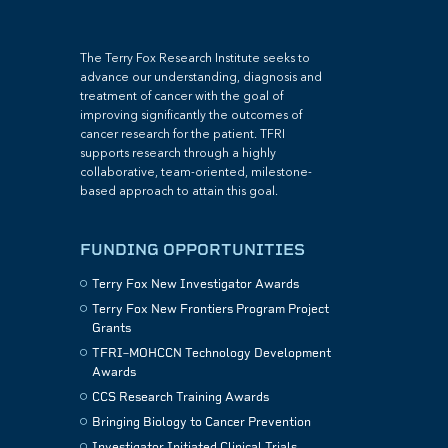
The Terry Fox Research Institute seeks to
advance our understanding, diagnosis and
treatment of cancer with the goal of
improving significantly the outcomes of
cancer research for the patient. TFRI
supports research through a highly
collaborative, team-oriented, milestone-
based approach to attain this goal.
FUNDING OPPORTUNITIES
Terry Fox New Investigator Awards
Terry Fox New Frontiers Program Project
Grants
TFRI–MOHCCN Technology Development
Awards
CCS Research Training Awards
Bringing Biology to Cancer Prevention
Investigator Initiated Clinical Trials