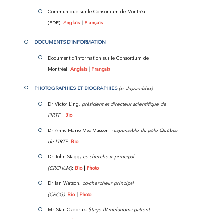
Communiqué sur le Consortium de Montréal
(PDF):
Anglais
|
Fran
çais
DOCUMENTS D`INFORMATION
Document d’information sur le Consortium de
Montréal:
Anglais
|
Fran
çais
P
HOTOGRAPHIES ET BIOGRAPHIES
(
si disponibles
)
Dr Victor Ling,
président et directeur scientifique de
l’IRTF
:
Bio
Dr Anne-Marie Mes-Masson, r
esponsable du pôle Québec
de l’IRTF:
Bio
Dr John Stagg,
co-chercheur principal
(CRCHUM)
:
Bio
|
Photo
Dr Ian Watson,
co-chercheur principal
(CRCG):
Bio
|
Photo
Mr Stan Czebruk.
Stage IV melanoma patient