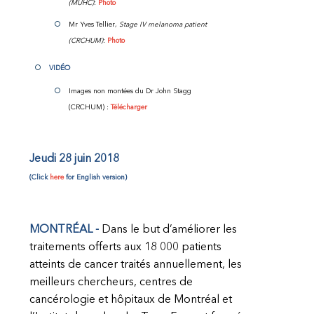
(MUHC)
:
Photo
Mr Yves Tellier,
Stage IV melanoma
patient
(CRCHUM)
:
Photo
VID
É
O
Images non montées du Dr John Stagg
(CRCHUM) :
Télécharger
Jeudi 28 juin 2018
(Click
here
for English version)
MONTRÉAL -
Dans le but d’améliorer les
traitements offerts aux 18 000 patients
atteints de cancer traités annuellement, les
meilleurs chercheurs, centres de
cancérologie et hôpitaux de Montréal et