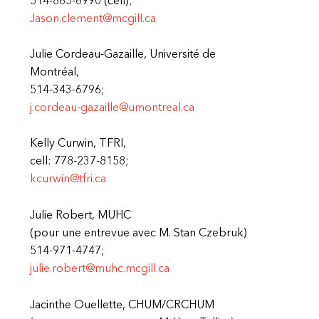
514-865-6990 (cell);
Jason.clement@mcgill.ca
Julie Cordeau-Gazaille, Université de
Montréal,
514-343-6796;
j.cordeau-gazaille@umontreal.ca
Kelly Curwin, TFRI,
cell: 778-237-8158;
kcurwin@tfri.ca
Julie Robert, MUHC
(pour une entrevue avec M. Stan Czebruk)
514-971-4747;
julie.robert@muhc.mcgill.ca
Jacinthe Ouellette, CHUM/CRCHUM