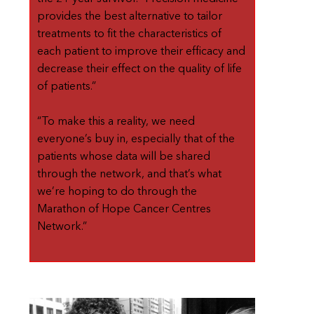
provides the best alternative to tailor
treatments to fit the characteristics of
each patient to improve their efficacy and
decrease their effect on the quality of life
of patients.”
“To make this a reality, we need
everyone’s buy in, especially that of the
patients whose data will be shared
through the network, and that’s what
we’re hoping to do through the
Marathon of Hope Cancer Centres
Network.”