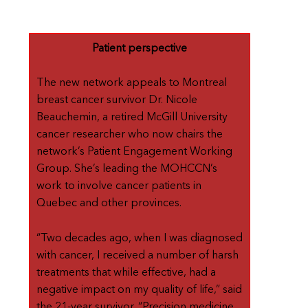
Patient perspective
The new network appeals to Montreal
breast cancer survivor Dr. Nicole
Beauchemin, a retired McGill University
cancer researcher who now chairs the
network’s Patient Engagement Working
Group. She’s leading the MOHCCN’s
work to involve cancer patients in
Quebec and other provinces.
“Two decades ago, when I was diagnosed
with cancer, I received a number of harsh
treatments that while effective, had a
negative impact on my quality of life,” said
the 21-year survivor. “Precision medicine