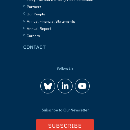
Partners
Our People
Annual Financial Statements
Annual Report
Careers
CONTACT
Follow Us
Join
Watch
us
us
Subscribe to Our Newsletter
on
on
SUBSCRIBE